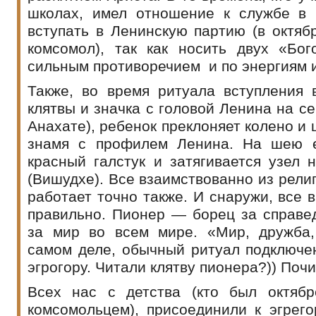
школах, имел отношение к службе в 
вступать в Ленинскую партию (в октяб
комсомол), так как носить двух «Б
сильным противоречием и по энергиям и
Также, во время ритуала вступления 
клятвы и значка с головой Ленина на се
Анахате), ребенок преклоняет колено и 
знамя с профилем Ленина. На шею е
красный галстук и затягивается узел 
(Вишудхе). Все взаимствованно из рели
работает точно также. И снаружи, все 
правильно. Пионер — борец за справед
за мир во всем мире. «Мир, дружба
самом деле, обычный ритуал подключен
эгрогору. Читали клятву пионера?)) Поч
Всех нас с детства (кто был октябр
комсомольцем), присоединили к эгрего